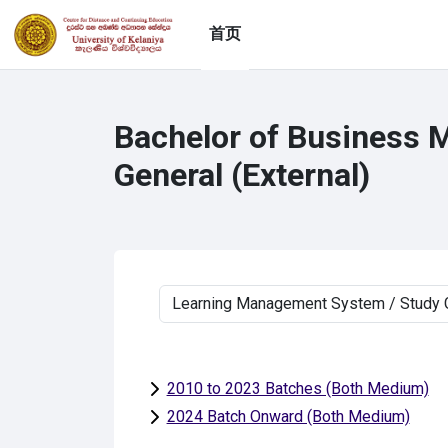
跳到主要内容
首页
Bachelor of Business
General (External)
课程类别
2010 to 2023 Batches (Both Medium)
2024 Batch Onward (Both Medium)