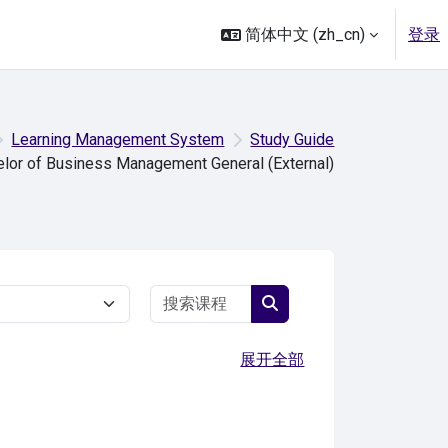
简体中文 ‎(zh_cn)‎
登录
Learning Management System
Study Guide
lor of Business Management General (External)
搜索课程
搜索课程
展开全部