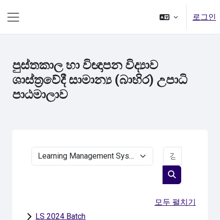
메인 콘텐츠로 건너뛰기
로그인
측면 패널
පුස්තකාල හා විඥාපන විද්‍යාව
ශාස්ත්‍රවේදී සාමාන්‍ය (බාහිර) උපාධි
පාඨමාලාව
강좌 찾기
강좌 범주
강좌 찾기
모두 펼치기
LS 2024 Batch