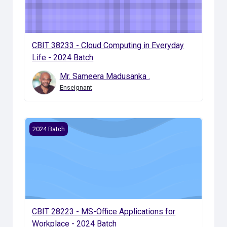
CBIT 38233 - Cloud Computing in Everyday
Life - 2024 Batch
Mr. Sameera Madusanka .
Enseignant
CBIT 28223 - MS-Office Applications for Workplace - 2
2024 Batch
CBIT 28223 - MS-Office Applications for
Workplace - 2024 Batch