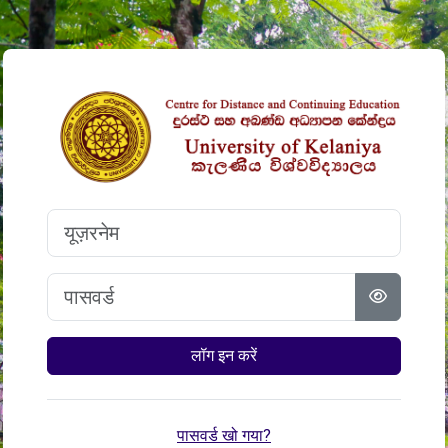
छोड़ कर मुख्य सामग्री पर जाएं
Centre for Dista
यूज़रनेम
पासवर्ड
लॉग इन करें
पासवर्ड खो गया?