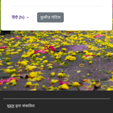
हिंदी ‎(hi)‎
कुकीज़ नोटिस
मूडल
द्वारा संचालित